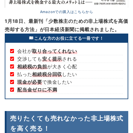
Amazonでの購入はこちらから
1月18日、最新刊「少数株主のための非上場株式を高価
売却する方法」が日本経済新聞に掲載されました。
こんな方のお役に立てる一冊です！
会社が
取り合ってくれない
交渉しても
安く提示
される
相続税の負担
が大きく心配
払った
相続税分回収
したい
現金が必要
で換金したい
配当金ゼロに不満
売りたくても売れなかった非上場株式
を高く売る！