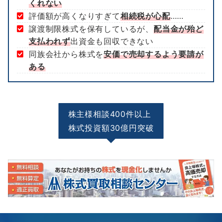
くれない
評価額が高くなりすぎて
相続税が心配
……
譲渡制限株式を保有しているが、
配当金が殆ど
支払われず
出資金も回収できない
同族会社から株式を
安価で売却するよう要請が
ある
株主様相談400件以上
株式投資額30億円突破