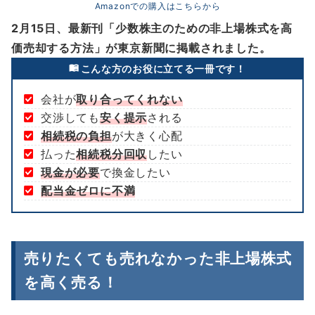
Amazonでの購入はこちらから
2月15日、最新刊「少数株主のための非上場株式を高
価売却する方法」が東京新聞に掲載されました。
こんな方のお役に立てる一冊です！
会社が
取り合ってくれない
交渉しても
安く提示
される
相続税の負担
が大きく心配
払った
相続税分回収
したい
現金が必要
で換金したい
配当金ゼロに不満
売りたくても売れなかった非上場株式
を高く売る！