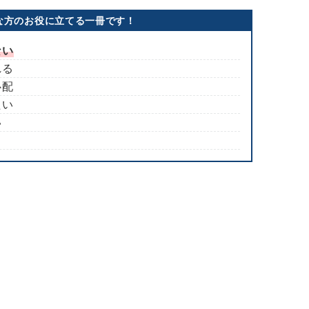
な方のお役に立てる一冊です！
ない
れる
心配
たい
い