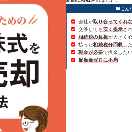
新聞に掲載されました。
こん
会社が
取り合ってくれ
交渉しても
安く提示
さ
相続税の負担
が大きく
払った
相続税分回収
し
現金が必要
で換金した
配当金ゼロに不満